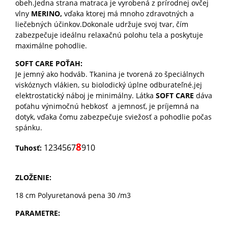
obeh.Jedna strana matraca je vyrobená z prírodnej ovčej
vlny
MERINO,
vďaka ktorej má mnoho zdravotných a
liečebných účinkov.Dokonale udržuje svoj tvar, čím
zabezpečuje ideálnu relaxačnú polohu tela a poskytuje
maximálne pohodlie.
SOFT CARE POŤAH:
Je jemný ako hodváb. Tkanina je tvorená zo špeciálnych
viskóznych vlákien, su biolodický úplne odburateľné.jej
elektrostatický náboj je minimálny. Látka
SOFT CARE
dáva
poťahu výnimočnú hebkosť a jemnosť, je príjemná na
dotyk, vďaka čomu zabezpečuje sviežosť a pohodlie počas
spánku.
8
1234567
910
Tuhosť:
ZLOŽENIE:
18 cm Polyuretanová pena 30 /m3
PARAMETRE: