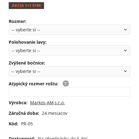
AKCIA 1+1 518€
Rozmer
:
Polohovanie lavy
:
Zvýšené bočnice
:
Atypický rozmer roštu
:
Výrobca:
Markos-AM,s.r.o.
Záručná doba:
24 mesiacov
Kód:
PR-05
Dostupnosť:
Na objednávku do 5 dní