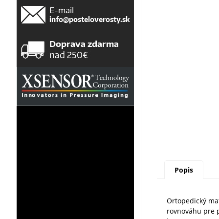
Popis
Ortopedický mat
rovnováhu pre p