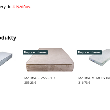
ery do
4 týždňov.
odukty
Doprava zdarma
Doprava zdarma
MATRAC CLASSIC 1+1
MATRAC MEMORY B
255.23 €
316.73 €