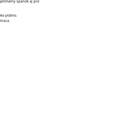
ptimálny spánok aj pre
ako plátno.
traca.