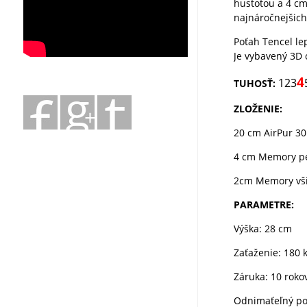
hustotou a 4 c
najnáročnejšich
Poťah Tencel le
Je vybavený 3D 
4
123
TUHOSŤ:
ZLOŽENIE:
20 cm AirPur 3
4 cm Memory p
2cm Memory vši
PARAMETRE:
Výška: 28 cm
Zaťaženie: 180 
Záruka: 10 roko
O
dnimaťeľný p