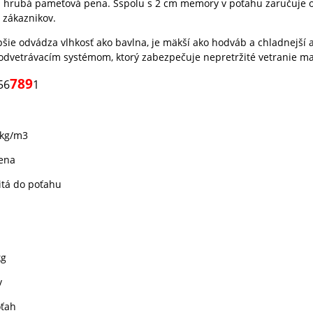
m hrubá pameťová pena. Sspolu s 2 cm memory v poťahu zaručuje o
 zákaznikov.
pšie odvádza vlhkosť ako bavlna, je mäkší ako hodváb a chladnejší 
odvetrávacím systémom, ktorý zabezpečuje nepretržité vetranie ma
789
56
1
0kg/m3
ena
tá do poťahu
kg
v
oťah